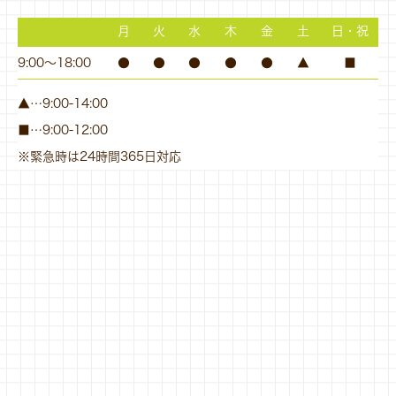
月
火
水
木
金
土
日・祝
9:00～18:00
●
●
●
●
●
▲
■
▲…9:00-14:00
■…9:00-12:00
※緊急時は24時間365日対応