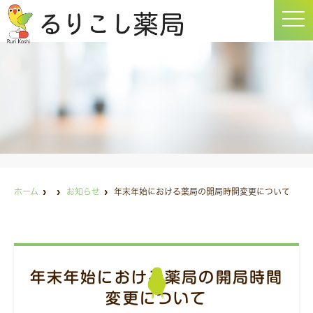
t
o
g
g
l
e
n
a
v
i
g
a
t
i
o
n
ホーム
お知らせ
年末年始における薬局の開局時間変更について
年末年始における薬局の開局時間
変更について