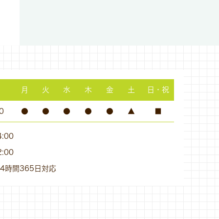
月
火
水
木
金
土
日・祝
0
●
●
●
●
●
▲
■
:00
:00
4時間365日対応